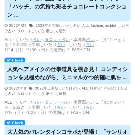
「ハッチ」の気持ち彩るチョコレートコレクショ
ン ...
2022/1/24
2022年上半期しいたけ占い
,
ALL
,
fashion
,
middot
,
しいた
け占い
,
タロット占い
,
心
,
暦占い
,
運勢
ALL · しいたけ
占い
·
タロット
占い
· 幸運暦
占い
... 心にグッとく
る！2022年上半期しいたけ
占い
· しいたけ
占い
1/24（月）-1/30（日）の運勢は？ FASHION.
人気ヘアメイクの仕事道具を覗き見！ コンディシ
ョンを見極めながら、ミニマルかつ的確に肌を ...
2022/1/18
2022年上半期しいたけ占い
,
ALL
,
fashion
,
middot
,
しいた
け占い
,
タロット占い
,
心
,
暦占い
,
運勢
ALL · しいたけ
占い
·
タロット
占い
· 幸運暦
占い
... 心にグッとく
る！2022年上半期しいたけ
占い
· しいたけ
占い
1/17（月）-1/23（日）の運勢は？ FASHION.
大人気のバレンタインコラボが登場！ 「サンリオ