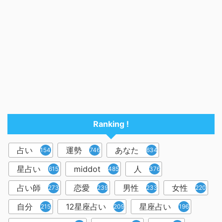
Ranking !
占い
運勢
あなた
1545
746
634
星占い
middot
人
615
485
376
占い師
恋愛
男性
女性
273
239
233
220
自分
12星座占い
星座占い
215
209
196