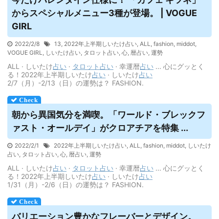
からスペシャルメニュー3種が登場。 | VOGUE
GIRL
2022/2/8
13
,
2022年上半期しいたけ占い
,
ALL
,
fashion
,
middot
,
VOGUE GIRL
,
しいたけ占い
,
タロット占い
,
心
,
暦占い
,
運勢
ALL · しいたけ
占い
·
タロット
占い
· 幸運暦
占い
... 心にグッとく
る！2022年上半期しいたけ
占い
· しいたけ
占い
2/7（月）-2/13（日）の運勢は？ FASHION.
朝から異国気分を満喫。「ワールド・ブレックフ
ァスト・オールデイ」がクロアチアを特集 ...
2022/2/1
2022年上半期しいたけ占い
,
ALL
,
fashion
,
middot
,
しいたけ
占い
,
タロット占い
,
心
,
暦占い
,
運勢
ALL · しいたけ
占い
·
タロット
占い
· 幸運暦
占い
... 心にグッとく
る！2022年上半期しいたけ
占い
· しいたけ
占い
1/31（月）-2/6（日）の運勢は？ FASHION.
バリエーション豊かなフレーバーとデザイン。