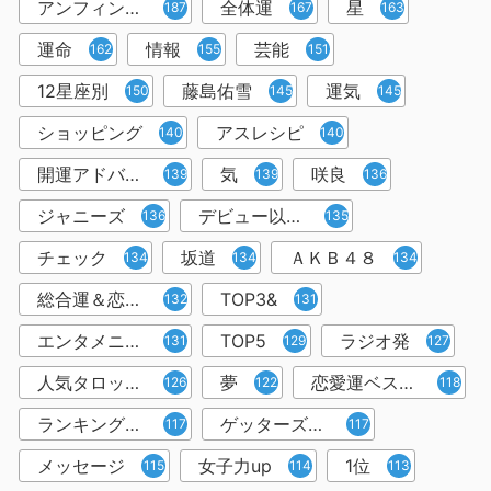
アンフィン先生
全体運
星
187
167
163
運命
情報
芸能
162
155
151
12星座別
藤島佑雪
運気
150
145
145
ショッピング
アスレシピ
140
140
開運アドバイザー＆占い師
気
咲良
139
139
136
ジャニーズ
デビュー以来１万人以上
136
135
チェック
坂道
ＡＫＢ４８
134
134
134
総合運＆恋愛運
TOP3&
132
131
エンタメニュース＆コラム
TOP5
ラジオ発
131
129
127
人気タロット占い師
夢
恋愛運ベスト3
126
122
118
ランキング形式
ゲッターズ飯田
117
117
メッセージ
女子力up
1位
115
114
113