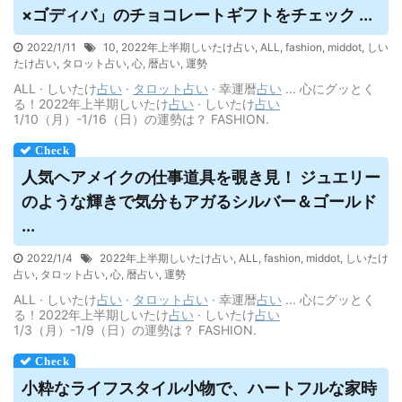
×ゴディバ」のチョコレートギフトをチェック ...
2022/1/11
10
,
2022年上半期しいたけ占い
,
ALL
,
fashion
,
middot
,
しい
たけ占い
,
タロット占い
,
心
,
暦占い
,
運勢
ALL · しいたけ
占い
·
タロット
占い
· 幸運暦
占い
... 心にグッとく
る！2022年上半期しいたけ
占い
· しいたけ
占い
1/10（月）-1/16（日）の運勢は？ FASHION.
人気ヘアメイクの仕事道具を覗き見！ ジュエリー
のような輝きで気分もアガるシルバー＆ゴールド
...
2022/1/4
2022年上半期しいたけ占い
,
ALL
,
fashion
,
middot
,
しいたけ
占い
,
タロット占い
,
心
,
暦占い
,
運勢
ALL · しいたけ
占い
·
タロット
占い
· 幸運暦
占い
... 心にグッとく
る！2022年上半期しいたけ
占い
· しいたけ
占い
1/3（月）-1/9（日）の運勢は？ FASHION.
小粋なライフスタイル小物で、ハートフルな家時