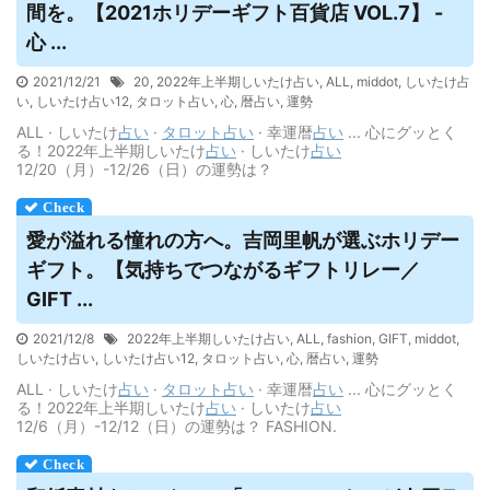
間を。【2021ホリデーギフト百貨店 VOL.7】 -
心 ...
2021/12/21
20
,
2022年上半期しいたけ占い
,
ALL
,
middot
,
しいたけ占
い
,
しいたけ占い12
,
タロット占い
,
心
,
暦占い
,
運勢
ALL · しいたけ
占い
·
タロット
占い
· 幸運暦
占い
... 心にグッとく
る！2022年上半期しいたけ
占い
· しいたけ
占い
12/20（月）-12/26（日）の運勢は？
愛が溢れる憧れの方へ。吉岡里帆が選ぶホリデー
ギフト。【気持ちでつながるギフトリレー／
GIFT ...
2021/12/8
2022年上半期しいたけ占い
,
ALL
,
fashion
,
GIFT
,
middot
,
しいたけ占い
,
しいたけ占い12
,
タロット占い
,
心
,
暦占い
,
運勢
ALL · しいたけ
占い
·
タロット
占い
· 幸運暦
占い
... 心にグッとく
る！2022年上半期しいたけ
占い
· しいたけ
占い
12/6（月）-12/12（日）の運勢は？ FASHION.