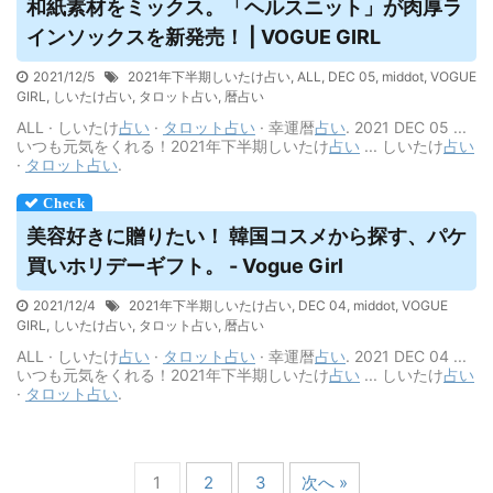
和紙素材をミックス。「ヘルスニット」が肉厚ラ
インソックスを新発売！ | VOGUE GIRL
2021/12/5
2021年下半期しいたけ占い
,
ALL
,
DEC 05
,
middot
,
VOGUE
GIRL
,
しいたけ占い
,
タロット占い
,
暦占い
ALL · しいたけ
占い
·
タロット
占い
· 幸運暦
占い
. 2021 DEC 05 ...
いつも元気をくれる！2021年下半期しいたけ
占い
... しいたけ
占い
·
タロット
占い
.
美容好きに贈りたい！ 韓国コスメから探す、パケ
買いホリデーギフト。 - Vogue Girl
2021/12/4
2021年下半期しいたけ占い
,
DEC 04
,
middot
,
VOGUE
GIRL
,
しいたけ占い
,
タロット占い
,
暦占い
ALL · しいたけ
占い
·
タロット
占い
· 幸運暦
占い
. 2021 DEC 04 ...
いつも元気をくれる！2021年下半期しいたけ
占い
... しいたけ
占い
·
タロット
占い
.
1
2
3
次へ »