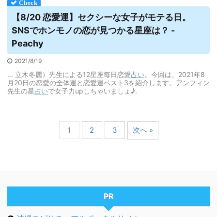
【8/20 恋愛運】セクシーな女子がモテる日。
SNSでホンモノの恋が見つかる星座は？ -
Peachy
2021/8/19
... 立木冬麗）先生による12星座毎日恋愛
占い
。今回は、2021年8
月20日の恋愛の全体運と恋愛運ベスト3を紹介します。アンフィン
先生の星
占い
で女子力upしちゃいましょ♪.
1
2
3
次へ »
PR