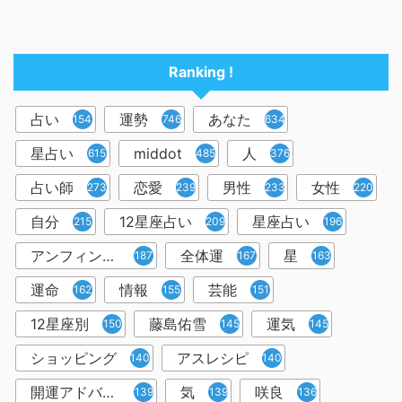
Ranking !
占い
運勢
あなた
1545
746
634
星占い
middot
人
615
485
376
占い師
恋愛
男性
女性
273
239
233
220
自分
12星座占い
星座占い
215
209
196
アンフィン先生
全体運
星
187
167
163
運命
情報
芸能
162
155
151
12星座別
藤島佑雪
運気
150
145
145
ショッピング
アスレシピ
140
140
開運アドバイザー＆占い師
気
咲良
139
139
136