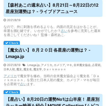
【森村あこの週末
占い
】8月21日～8月22日の12
星座別運勢は？ - ライブドアニュース
2021/8/19
なので、外に刺激を求めるよりも、内面の充足をはかることが、
幸運を掴む鍵です。 いかがでしたか？
占い
を参考に充実した週末
を過ごしてくださいね！ 監修：森村あこ.
【魔女
占い
】８月２０日 各星座の運勢は？ -
Lmaga.jp
2021/8/19
Lmaga.jp
,
アメリカ
,
カメリア
,
マキ
,
全米魔女協会
,
占星術
,
日本人初
,
魔女
,
魔女名
,
魔女学
,
Ｄａｒｋｍｏｏｎ
アメリカ
で魔女学を修め、当時の全米魔女協会より魔女名「Ｄａ
ｒｋｍｏｏｎ」を受けた日本人初の魔女、カメリア・マキが毎日
を占星術で
占い
ます。
【星
占い
】8月20日の運勢No1は山羊座！ 星座別
ラッキー映画も紹介 | MOVIE Collection [ムビコ