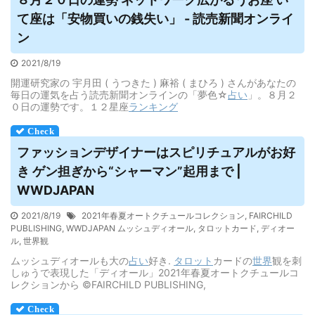
て座は「安物買いの銭失い」 - 読売新聞オンライ
ン
2021/8/19
開運研究家の 宇月田 ( うつきた ) 麻裕 ( まひろ ) さんがあなたの
毎日の運気を占う読売新聞オンラインの「夢色☆
占い
」。８月２
０日の運勢です。１２星座
ランキング
ファッションデザイナーはスピリチュアルがお好
き ゲン担ぎから“シャーマン”起用まで |
WWDJAPAN
2021/8/19
2021年春夏オートクチュールコレクション
,
FAIRCHILD
PUBLISHING
,
WWDJAPAN ムッシュディオール
,
タロットカード
,
ディオー
ル
,
世界観
ムッシュディオールも大の
占い
好き.
タロット
カードの
世界
観を刺
しゅうで表現した「ディオール」2021年春夏オートクチュールコ
レクションから ©︎FAIRCHILD PUBLISHING,