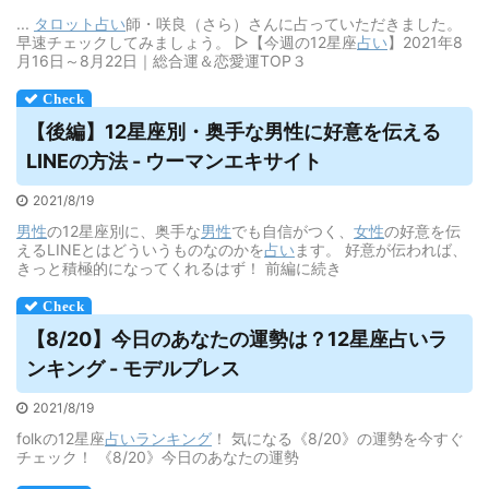
...
タロット
占い
師・咲良（さら）さんに占っていただきました。
早速チェックしてみましょう。 ▷︎【今週の12星座
占い
】2021年8
月16日～8月22日｜総合運＆恋愛運TOP３
【後編】12星座別・奥手な男性に好意を伝える
LINEの方法 - ウーマンエキサイト
2021/8/19
男性
の12星座別に、奥手な
男性
でも自信がつく、
女性
の好意を伝
えるLINEとはどういうものなのかを
占い
ます。 好意が伝われば、
きっと積極的になってくれるはず！ 前編に続き
【8/20】今日のあなたの運勢は？12星座
占い
ラ
ンキング - モデルプレス
2021/8/19
folkの12星座
占い
ランキング
！ 気になる《8/20》の運勢を今すぐ
チェック！ 《8/20》今日のあなたの運勢