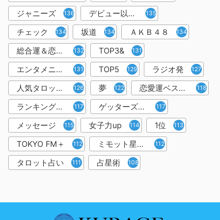
ジャニーズ
デビュー以来１万人以上
136
135
チェック
坂道
ＡＫＢ４８
134
134
134
総合運＆恋愛運
TOP3&
132
131
エンタメニュース＆コラム
TOP5
ラジオ発
131
129
127
人気タロット占い師
夢
恋愛運ベスト3
126
122
118
ランキング形式
ゲッターズ飯田
117
117
メッセージ
女子力up
1位
115
114
113
TOKYO FM＋
ミモット星占い
112
112
タロット占い
占星術
111
108