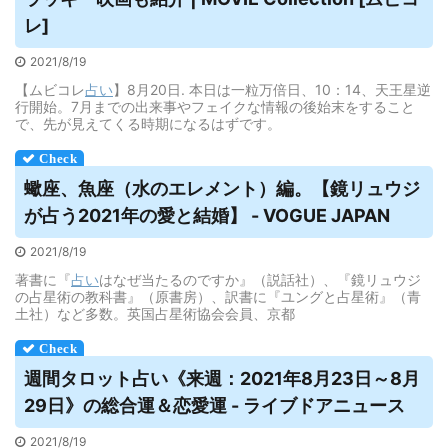
レ]
2021/8/19
【ムビコレ
占い
】8月20日. 本日は一粒万倍日、10：14、天王星逆
行開始。7月までの出来事やフェイクな情報の後始末をすること
で、先が見えてくる時期になるはずです。
蠍座、魚座（水のエレメント）編。【鏡リュウジ
が占う2021年の愛と結婚】 - VOGUE JAPAN
2021/8/19
著書に『
占い
はなぜ当たるのですか』（説話社）、『鏡リュウジ
の占星術の教科書』（原書房）、訳書に『ユングと占星術』（青
土社）など多数。英国占星術協会会員、京都
週間タロット
占い
《来週：2021年8月23日～8月
29日》の総合運＆恋愛運 - ライブドアニュース
2021/8/19