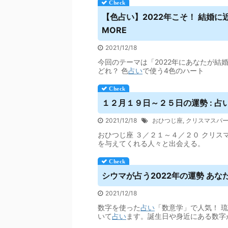
【色
占い
】2022年こそ！ 結婚に
MORE
2021/12/18
今回のテーマは「2022年にあなたが結
どれ？ 色
占い
で使う4色のハート
１２月１９日～２５日の運勢 :
占
2021/12/18
おひつじ座
,
クリスマスパ
おひつじ座 ３／２１～４／２０ クリ
を与えてくれる人々と出会える。
シウマが占う2022年の運勢 あ
2021/12/18
数字を使った
占い
「数意学」で人気！ 
いて
占い
ます。誕生日や身近にある数字が