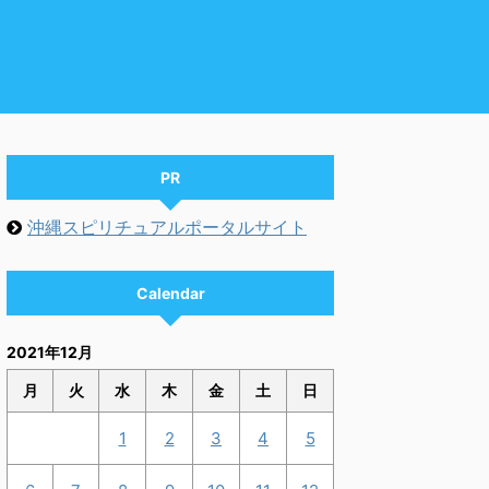
PR
沖縄スピリチュアルポータルサイト
Calendar
2021年12月
月
火
水
木
金
土
日
1
2
3
4
5