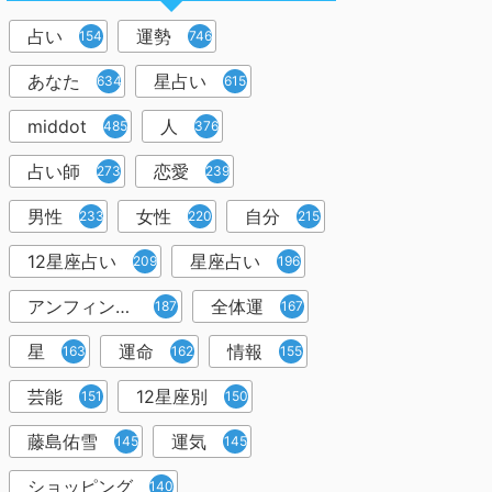
占い
運勢
1545
746
あなた
星占い
634
615
middot
人
485
376
占い師
恋愛
273
239
男性
女性
自分
233
220
215
12星座占い
星座占い
209
196
アンフィン先生
全体運
187
167
星
運命
情報
163
162
155
芸能
12星座別
151
150
藤島佑雪
運気
145
145
ショッピング
140