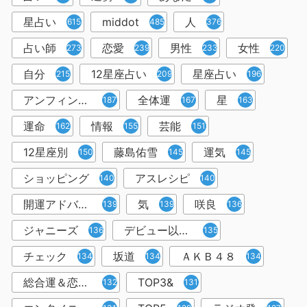
星占い
middot
人
615
485
376
占い師
恋愛
男性
女性
273
239
233
220
自分
12星座占い
星座占い
215
209
196
アンフィン先生
全体運
星
187
167
163
運命
情報
芸能
162
155
151
12星座別
藤島佑雪
運気
150
145
145
ショッピング
アスレシピ
140
140
開運アドバイザー＆占い師
気
咲良
139
139
136
ジャニーズ
デビュー以来１万人以上
136
135
チェック
坂道
ＡＫＢ４８
134
134
134
総合運＆恋愛運
TOP3&
132
131