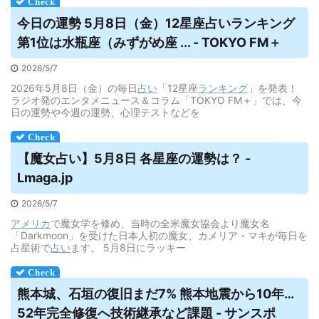
今日の運勢 5月8日（金）12星座
占い
ランキング
第1位は水瓶座（みずがめ座 ... - TOKYO FM＋
2026/5/7
2026年5月8日（金）の毎日
占い
「12星座
ランキング
」を発表！
ラジオ発のエンタメニュース＆コラム「TOKYO FM＋」では、今
日の運勢や今週の運勢、心理テストなどを
【魔女
占い
】5月8日 各星座の運勢は？ -
Lmaga.jp
2026/5/7
アメリカ
で魔女学を修め、当時の全米魔女協会より魔女名
「Darkmoon」を受けた日本人初の魔女、カメリア・マキが毎日を
占星術で
占い
ます。 5月8日にラッキー
熊本城、石垣の復旧まだ7% 熊本地震から10年…
52年完全修復へ技術継承など課題 - サンスポ