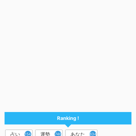
Ranking !
占い
運勢
あなた
1545
746
634