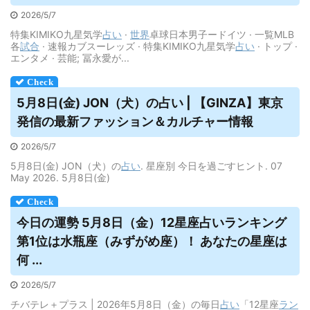
2026/5/7
特集KIMIKO九星気学
占い
·
世界
卓球日本男子ードイツ · 一覧MLB
各
試合
· 速報カブスーレッズ · 特集KIMIKO九星気学
占い
· トップ ·
エンタメ · 芸能; 冨永愛が...
5月8日(金) JON（犬）の
占い
| 【GINZA】東京
発信の最新ファッション＆カルチャー情報
2026/5/7
5月8日(金) JON（犬）の
占い
. 星座別 今日を過ごすヒント. 07
May 2026. 5月8日(金)
今日の運勢 5月8日（金）12星座
占い
ランキング
第1位は水瓶座（みずがめ座）！ あなたの星座は
何 ...
2026/5/7
チバテレ＋プラス | 2026年5月8日（金）の毎日
占い
「12星座
ラン