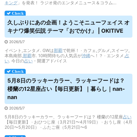
キング
」を発表！ ラジオ発のエンタメニュース＆コラム...
久しぶりにあの企画！ようこそニューフェイス オ
キナワ爆笑伝説 テーマ「おでかけ」 | OKITIVE
2026/5/7
イベント,エンタメ. GWは
那覇
で乾杯！ · カフェ,グルメ,スイーツ,
本島南部,
那覇
市. 10時間待ちの人気店が
沖縄
へ！？ · エンタメ,
占
い
. 今日の
占い
・開運アドバイス
5月8日のラッキーカラー、ラッキーフードは？
楼蘭の12星座
占い
【毎日更新】｜暮らし｜nan-
nan
2026/5/7
5月8日のラッキーカラー、ラッキーフードは？ 楼蘭の12星座
占い
【毎日更新】 · おひつじ座（3月21日〜4月19日） · おうし座（4月
20日〜5月20日） · ふたご座（5月21日〜6