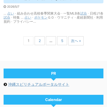
2026/5/7
...
占い
· 組み合わせ高校春季関東大会 · 一覧MLB各
試合
· 日程J1各
試合
· 特集 ...
占い
·
ポケモン
ＧＯ · ウマニティ · 産経新聞社 · 利用
規約 · プライバシー...
1
2
…
5
次へ »
PR
沖縄スピリチュアルポータルサイト
Calendar