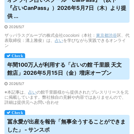
『
占い
CanPass』）2026年5月7日（木）より提
供 ...
2026/5/7
ザッパラスグループの株式会社cocoloni（本社：
東京都
渋谷
区、代
表取締役：溝上雅俊）は、
占い
を学びながら実践できるオンライ
ン
年間100万人が利用する「
占い
の館 千里眼 天文
館店」2026年5月15日（金）増床オープン
2026/5/7
※本記事は、
占い
の館千里眼様から提供されたプレスリリースを元
に掲載しています。弊社独自の見解や内容ではありませんので、
詳細は提供元へお問い合わせ
冨永愛が出産を報告「無事全うすることができま
した」 - サンスポ