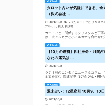
タロット
占い
が気軽にできる、全
（株式会社 ...
2021/10/8
78枚
,
カードごと
,
クリスタ
アルカナ
,
解説
,
解説書
カードごとに関係するクリスタルと丁寧
は、大アルカナと小アルカナを合わせた
【10月の運勢】四柱推命・月間
占
なたの運気は ...
2021/10/8
ラジオ発のエンタメニュース＆コラム「T
全文を読む. 関連記事. SCANDAL・R
週末
占い
：12星座別 10月9、10
2021/10/8