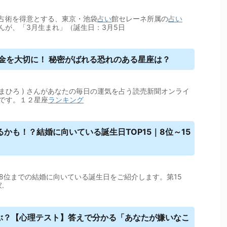
占術を得意とする、東京・池袋
占い
館セレーネ所属の
占い
んが、「3月生まれ」（誕生日：3月5日
金を大切に！ 秘密がばれる恐れのある星座は？
裕 ( まひろ ) さんがあなたの毎日の運気を占う読売新聞オンライ
です。１２星座
ランキング
かも！？結婚に向いている誕生日TOP15｜8位～15
第8位までの結婚に向いている誕生日をご紹介します。第15
.
選ぶ？【心理テスト】答えで分かる「あなたが嫌いなこ