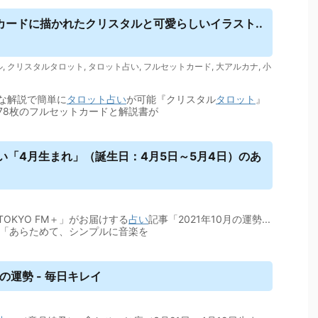
カードに描かれたクリスタルと可愛らしいイラスト..
ル
,
クリスタルタロット
,
タロット占い
,
フルセットカード
,
大アルカナ
,
小
な解説で簡単に
タロット
占い
が可能『クリスタル
タロット
』
78枚のフルセットカードと解説書が
い
「4月生まれ」（誕生日：4月5日～5月4日）のあ
OKYO FM＋」がお届けする
占い
記事「2021年10月の運勢...
INA「あらためて、シンプルに音楽を
日の運勢 - 毎日キレイ