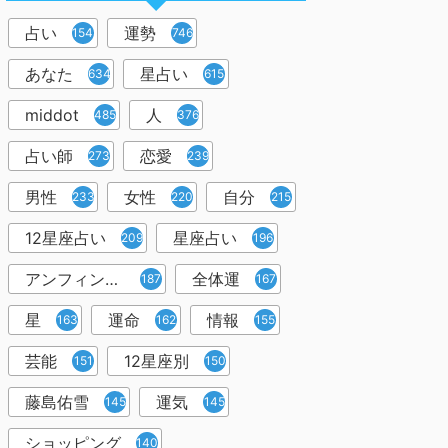
占い
運勢
1545
746
あなた
星占い
634
615
middot
人
485
376
占い師
恋愛
273
239
男性
女性
自分
233
220
215
12星座占い
星座占い
209
196
アンフィン先生
全体運
187
167
星
運命
情報
163
162
155
芸能
12星座別
151
150
藤島佑雪
運気
145
145
ショッピング
140