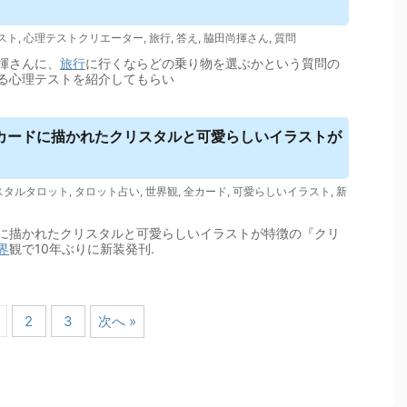
スト
,
心理テストクリエーター
,
旅行
,
答え
,
脇田尚揮さん
,
質問
揮さんに、
旅行
に行くならどの乗り物を選ぶかという質問の
る心理テストを紹介してもらい
カードに描かれたクリスタルと可愛らしいイラストが
スタルタロット
,
タロット占い
,
世界観
,
全カード
,
可愛らしいイラスト
,
新
に描かれたクリスタルと可愛らしいイラストが特徴の『クリ
界
観で10年ぶりに新装発刊.
2
3
次へ »