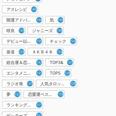
アスレシピ
140
開運アドバイザー＆占い師
気
139
139
咲良
ジャニーズ
136
136
デビュー以来１万人以上
チェック
135
134
坂道
ＡＫＢ４８
134
134
総合運＆恋愛運
TOP3&
132
131
エンタメニュース＆コラム
TOP5
131
129
ラジオ発
人気タロット占い師
127
126
夢
恋愛運ベスト3
122
118
ランキング形式
117
ゲッターズ飯田
117