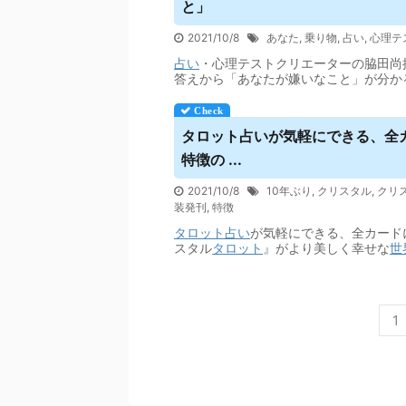
と」
2021/10/8
あなた
,
乗り物
,
占い
,
心理テ
占い
・心理テストクリエーターの脇田尚
答えから「あなたが嫌いなこと」が分か
タロット
占い
が気軽にできる、全
特徴の ...
2021/10/8
10年ぶり
,
クリスタル
,
クリ
装発刊
,
特徴
タロット
占い
が気軽にできる、全カード
スタル
タロット
』がより美しく幸せな
世
1