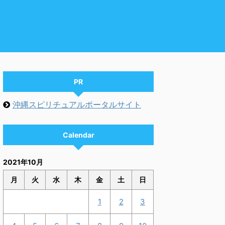
PR
沖縄スピリチュアルポータルサイト
Calendar
2021年10月
月
火
水
木
金
土
日
1
2
3