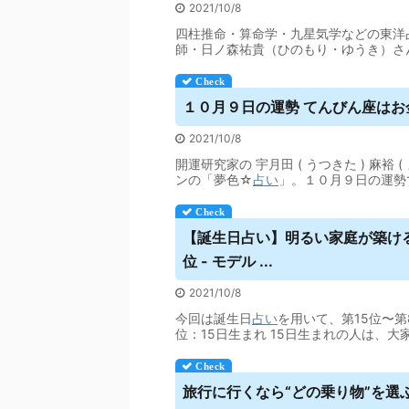
2021/10/8
四柱推命・算命学・九星気学などの東洋
師・日ノ森祐貴（ひのもり・ゆうき）さ
１０月９日の運勢 てんびん座はお
2021/10/8
開運研究家の 宇月田 ( うつきた ) 麻
ンの「夢色☆
占い
」。１０月９日の運勢
【誕生日
占い
】明るい家庭が築ける
位 - モデル ...
2021/10/8
今回は誕生日
占い
を用いて、第15位〜
位：15日生まれ 15日生まれの人は、大家
旅行に行くなら“どの乗り物”を