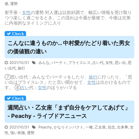
後
,
運勢
射手座・
女性
の運勢 対人運は以前好調で、幅広い情報を受け取り
つつ楽しく過ごせるとき。この流れは今週が最後で、今後は次第
に内省的なタイミングに入り
こんなに違うものか… 中村愛がたどり着いた男女
の価値観の違い
2021/10/31
みんな
,
パーティ
,
プライスレス
,
占い代
,
女性
,
思い出
,
思
い出代
,
旅行
⑦思い出代：みんなでパーティをしたり、
旅行
に行ったり、「思
い出はプライスレス」だと言い聞かせて、
女性
は出かけるもので
す。 ⑧
占い
代：
女性
のほうがハマる
週間
占い
・乙女座「まず自分をケアしてあげて」
- Peachy - ライブドアニュース
2021/10/31
Peachy
,
かなりインパクト
,
一種
,
乙女座
,
信念
,
出来事
,
女
性
,
強い刺激
,
運勢