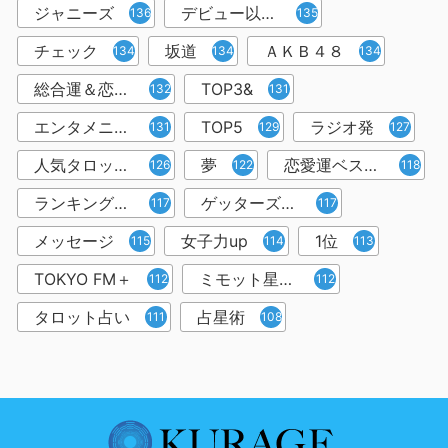
ジャニーズ
デビュー以来１万人以上
136
135
チェック
坂道
ＡＫＢ４８
134
134
134
総合運＆恋愛運
TOP3&
132
131
エンタメニュース＆コラム
TOP5
ラジオ発
131
129
127
人気タロット占い師
夢
恋愛運ベスト3
126
122
118
ランキング形式
ゲッターズ飯田
117
117
メッセージ
女子力up
1位
115
114
113
TOKYO FM＋
ミモット星占い
112
112
タロット占い
占星術
111
108