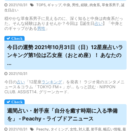
2021/10/31
TOP5
,
ギャップ
,
中身
,
男性
,
経験
,
肉食系
,
草食系男子
,
誕
生日占い
穏やかな草食系男子に見えるのに、深く知ると中身は肉食系だっ
た。そんな経験はありませんか？今回は【誕生日
占い
】「中身と
のギャップがある
男性
」
今日の運勢 2021年10月31日（日）12星座
占い
ラ
ンキング第1位は乙女座（おとめ座）！ あなたの
...
2021/10/31
今日の
占い
「12星座
ランキング
」を発表！ ラジオ発のエンタメニ
ュース＆コラム「TOKYO FM＋」が… もっと読む · NIPPON
CLUB. ASSIST14. グリーンカード.
週間
占い
・射手座「自分を癒す時期に入る準備
を」 - Peachy - ライブドアニュース
2021/10/31
Peachy
,
タイミング
,
女性
,
対人運
,
射手座
,
幅広い情報
,
最