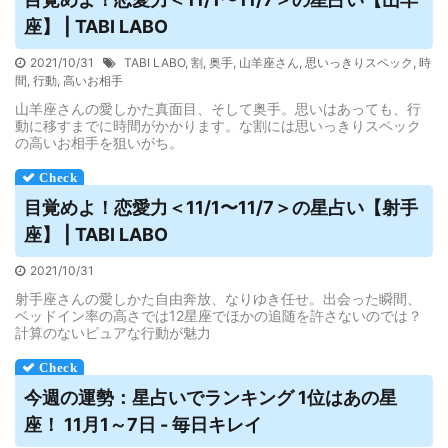
座】 | TABI LABO
2021/10/31
TABI LABO
,
割
,
奥手
,
山羊座さん
,
思いっきりスペック
,
時
間
,
行動
,
高いお相手
山羊座さんの愛しかた真面目、そして奥手。思いはあっても、行
動に移すまでに時間がかかります。な割には思いっきりスペック
の高いお相手を狙いがち。
目覚めよ！恋愛力＜11/1〜11/7＞の星
占い
【射手
座】 | TABI LABO
2021/10/31
射手座さんの愛しかた自由奔放、なりゆき任せ。出会った瞬間、
ベッドイン率の高さでは12星座でほかの追随を許さないのでは？
計算のないピュアな行動が魅力
今週の運勢：星
占い
でランキング 1位はあの星
座！ 11月1～7日 - 毎日キレイ