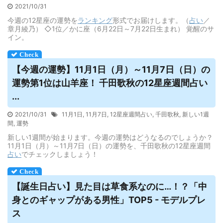
2021/10/31
今週の12星座の運勢を
ランキング
形式でお届けします。（
占い
／
章月綾乃） ◇1位／かに座（6月22日～7月22日生まれ） 覚醒のサ
イン。
【今週の運勢】11月1日（月）～11月7日（日）の
運勢第1位は山羊座！ 千田歌秋の12星座週間
占い
...
2021/10/31
11月1日
,
11月7日
,
12星座週間占い
,
千田歌秋
,
新しい1週
間
,
運勢
新しい1週間が始まります。今週の運勢はどうなるのでしょうか？
11月1日（月）～11月7日（日）の運勢を、千田歌秋の12星座週間
占い
でチェックしましょう！
【誕生日
占い
】見た目は草食系なのに…！？「中
身とのギャップがある男性」TOP5 - モデルプレ
ス