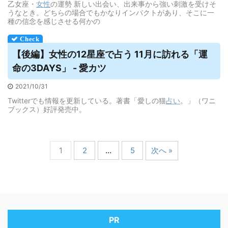
乙女座・
女性
の運勢 新しい出会い、出来事から強い刺激を受けそ
うなとき。どちらの場合でもかなりインパクトがあり、そこに一
種の信念を感じさせる何かの
【後編】女性の12星座で占う 11月に訪れる「運
命の3DAYS」 - 愛カツ
2021/10/31
Twitterでも情報を更新している。著書「愛しの猫
占い
。」（ワニ
ブックス）好評発売中。
1
2
…
5
次へ »
PR