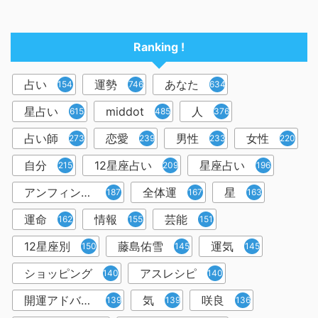
Ranking !
占い
運勢
あなた
1545
746
634
星占い
middot
人
615
485
376
占い師
恋愛
男性
女性
273
239
233
220
自分
12星座占い
星座占い
215
209
196
アンフィン先生
全体運
星
187
167
163
運命
情報
芸能
162
155
151
12星座別
藤島佑雪
運気
150
145
145
ショッピング
アスレシピ
140
140
開運アドバイザー＆占い師
気
咲良
139
139
136